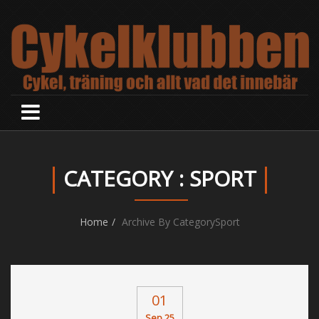
CATEGORY : SPORT
Home
Archive By CategorySport
01
Sep 25