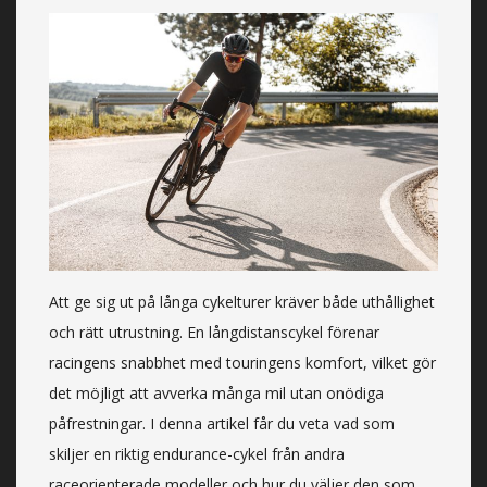
Att ge sig ut på långa cykelturer kräver både uthållighet
och rätt utrustning. En långdistanscykel förenar
racingens snabbhet med touringens komfort, vilket gör
det möjligt att avverka många mil utan onödiga
påfrestningar. I denna artikel får du veta vad som
skiljer en riktig endurance-cykel från andra
raceorienterade modeller och hur du väljer den som