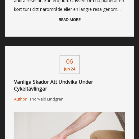
andra resesätt kan erbjuda. Oavsett om du planerar en
kort tur i ditt närområde eller en längre resa genom…
READ MORE
06
Jun 24
Vanliga Skador Att Undvika Under
Cykeltävlingar
Author :
Thorvald Lindgren